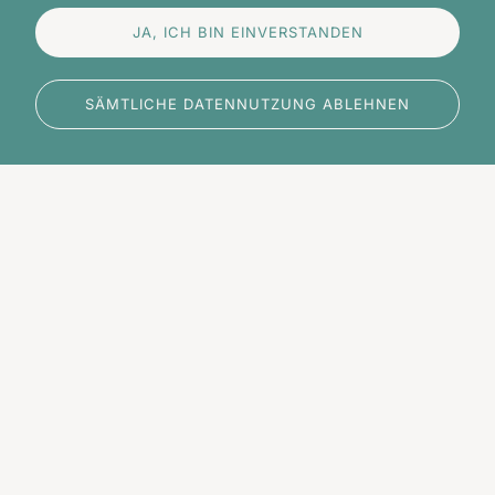
Die Berechnung der Leistungen erfolgt nach der
Gebührenordnung für Ärzte (GOÄ). Dies gewährleistet
JA, ICH BIN EINVERSTANDEN
Ihnen eine Abrechnung nach höchsten medizinischen
Qualitätsstandards.
SÄMTLICHE DATENNUTZUNG ABLEHNEN
Erstgespräch
(Dauer: 50 Minuten): 190 €
(GOÄ-Ziffer 860 analog: Erhebung einer
biographischen Anamnese zur Einleitung einer
hypnotherapeutischen Behandlung).
Hypnose-Sitzung
(Dauer: 50 Minuten): 220 €