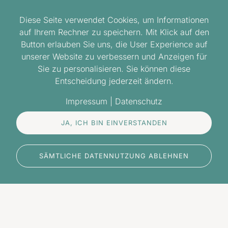
Ganzheitliche Entspannung:
Herstellung eines inneren
Diese Seite verwendet Cookies, um Informationen
Gleichgewichts auf allen Ebenen, um die Chancen auf
auf Ihrem Rechner zu speichern. Mit Klick auf den
eine natürliche oder assistierte Schwangerschaft zu
Button erlauben Sie uns, die User Experience auf
erhöhen.
unserer Website zu verbessern und Anzeigen für
Sie zu personalisieren. Sie können diese
Entscheidung jederzeit ändern.
Impressum
|
Datenschutz
JA, ICH BIN EINVERSTANDEN
SÄMTLICHE DATENNUTZUNG ABLEHNEN